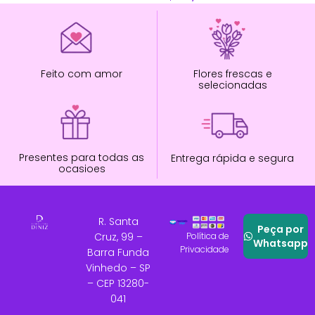
Feito com amor
Flores frescas e
selecionadas
Presentes para todas as
Entrega rápida e segura
ocasioes
R. Santa
Peça por
Cruz, 99 –
Política de
Whatsapp
Privacidade
Barra Funda
Vinhedo – SP
– CEP 13280-
041