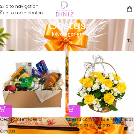
Skip to navigation
Skip to main content
Cestas
Categories
Início
/
Cestas
Cesta Café Especial
Cesta com Rosas e Margaridas
Amarelas e Brancas
Cestas