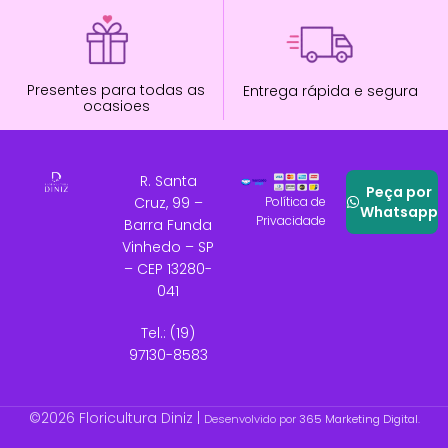
Presentes para todas as
Entrega rápida e segura
ocasioes
R. Santa
Peça por
Cruz, 99 –
Política de
Whatsapp
Privacidade
Barra Funda
Vinhedo – SP
– CEP 13280-
041
Tel.: (19)
97130-8583
©2026 Floricultura Diniz |
Desenvolvido por
365 Marketing Digital
.