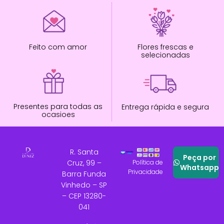
Feito com amor
Flores frescas e
selecionadas
Presentes para todas as
Entrega rápida e segura
ocasioes
R. Santa
Peça por
Cruz, 99 –
Política de
Whatsapp
Privacidade
Barra Funda
Vinhedo – SP
– CEP 13280-
041