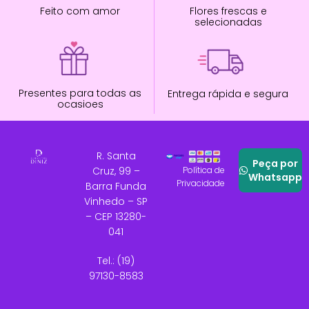
Feito com amor
Flores frescas e
selecionadas
Presentes para todas as
Entrega rápida e segura
ocasioes
R. Santa
Peça por
Cruz, 99 –
Política de
Whatsapp
Privacidade
Barra Funda
Vinhedo – SP
– CEP 13280-
041
Tel.: (19)
97130-8583