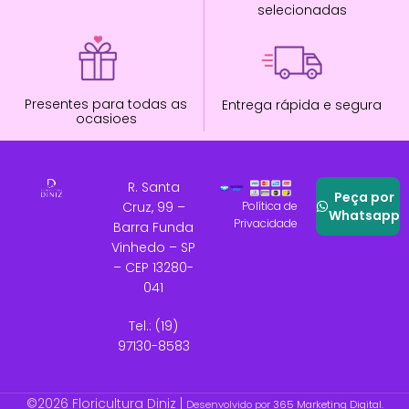
selecionadas
Presentes para todas as
Entrega rápida e segura
ocasioes
R. Santa
Peça por
Cruz, 99 –
Política de
Whatsapp
Privacidade
Barra Funda
Vinhedo – SP
– CEP 13280-
041
Tel.: (19)
97130-8583
©2026 Floricultura Diniz |
Desenvolvido por
365 Marketing Digital
.