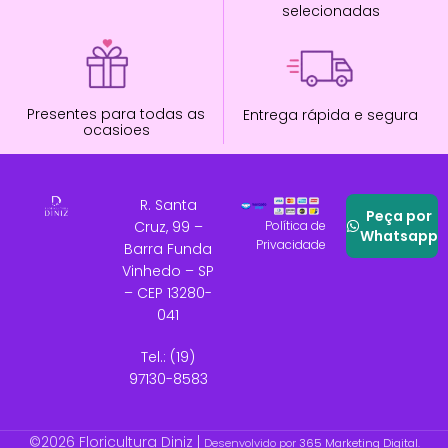
selecionadas
Presentes para todas as
Entrega rápida e segura
ocasioes
R. Santa
Peça por
Cruz, 99 –
Política de
Whatsapp
Privacidade
Barra Funda
Vinhedo – SP
– CEP 13280-
041
Tel.: (19)
97130-8583
©2026 Floricultura Diniz |
Desenvolvido por
365 Marketing Digital
.