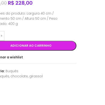
R$
228,00
,00
es do produto: Largura 40 cm /
ento 50 cm / Altura 50 cm / Peso
ado: 400 g
ADICIONAR AO CARRINHO
nar a wishlist
ia:
Buquês
uquês
,
chocolate
,
girassol