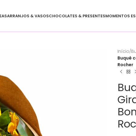
EAS
ARRANJOS & VASOS
CHOCOLATES & PRESENTES
MOMENTOS ES
Início
/
B
Buquê c
Rocher
Buq
Gir
Bom
Roc